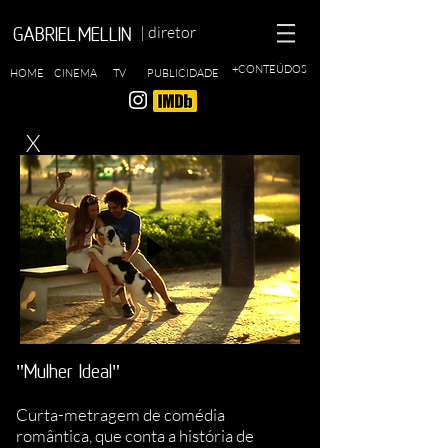
| diretor
GABRIEL MELLIN
+CONTEÚDOS
HOME
CINEMA
TV
PUBLICIDADE
X
"Mulher Ideal"
Curta-metragem de comédia
romântica, que conta a história de